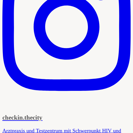
checkin.thecity
Arztpraxis und Testzentrum mit Schwerpunkt HIV und