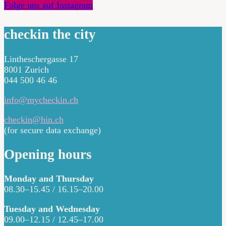
Folge uns auf Instagram
checkin the city
Lintheschergasse 17
8001 Zurich
044 500 46 46
info@mycheckin.ch
checkin@hin.ch
(for secure data exchange)
Opening hours
Monday and Thursday
08.30–15.45 / 16.15–20.00
Tuesday and Wednesday
09.00–12.15 / 12.45–17.00