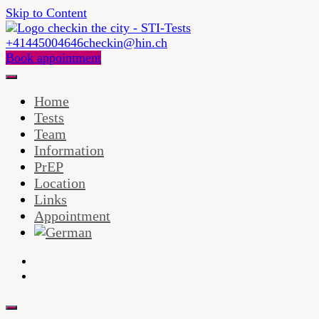
Skip to Content
+41445004646
checkin@hin.ch
checkin in the city ist eine Arztpraxis und Testzentrum mit
Book appointment
Schwerpunkt HIV und andere sexuell übertragbaren
checkin in the city –
Infektionen, PEP, PrEP und Impfungen.
Home
Zürich
Tests
Team
Information
PrEP
Location
Links
Appointment