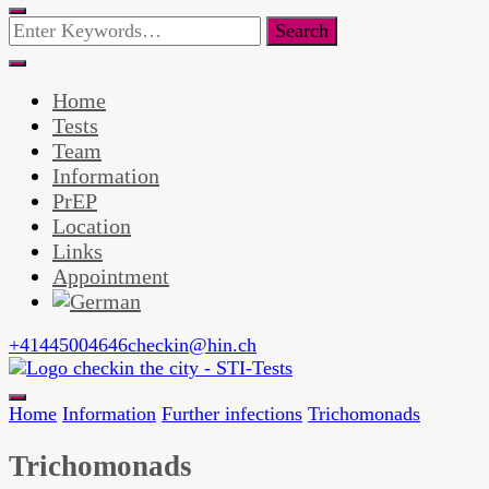
Looking
for
Something?
Home
Tests
Team
Information
PrEP
Location
Links
Appointment
+41445004646
checkin@hin.ch
checkin in the city ist eine Arztpraxis und Testzentrum mit
Home
Information
Further infections
Trichomonads
Schwerpunkt HIV und andere sexuell übertragbaren
checkin in the city –
Infektionen, PEP, PrEP und Impfungen.
Trichomonads