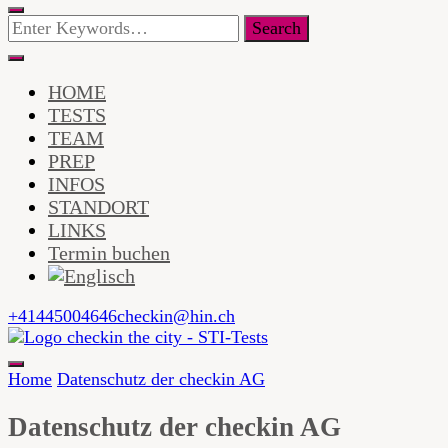
Looking
for
Something?
HOME
TESTS
TEAM
PREP
INFOS
STANDORT
LINKS
Termin buchen
+41445004646
checkin@hin.ch
checkin in the city ist eine Arztpraxis und Testzentrum mit
Home
Datenschutz der checkin AG
Schwerpunkt HIV und andere sexuell übertragbaren
checkin in the city –
Infektionen, PEP, PrEP und Impfungen.
Datenschutz der checkin AG