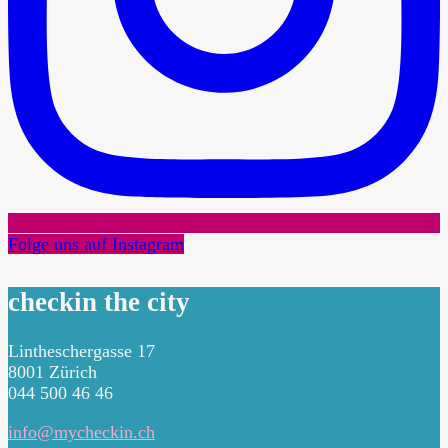
Folge uns auf Instagram
checkin the city
Lintheschergasse 17
8001 Zürich
044 500 46 46
info@mycheckin.ch