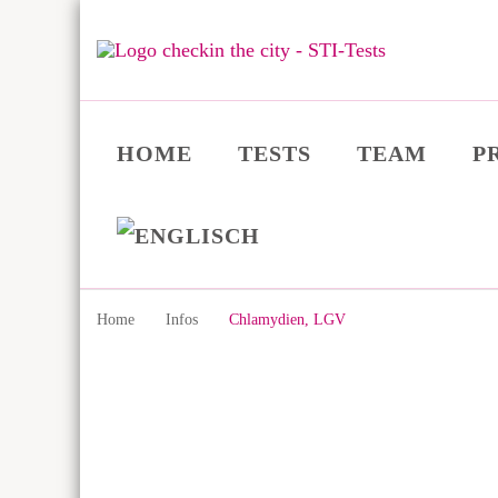
checkin in the city
checkin in the city ist eine Arztpraxis und Testzentrum mit S
HOME
TESTS
TEAM
P
Home
Infos
Chlamydien, LGV