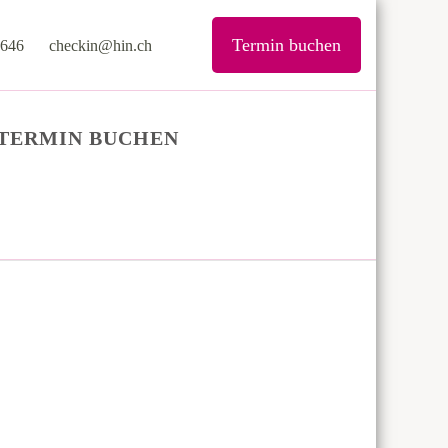
Termin buchen
646
checkin@hin.ch
mpfungen.
TERMIN BUCHEN