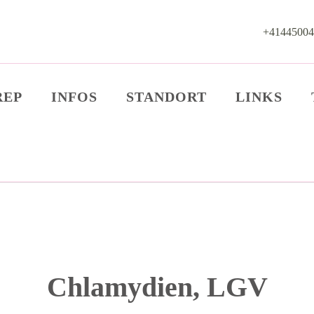
+41445004
 – Zürich
chwerpunkt HIV und andere sexuell übertragbaren Infektionen, PEP, PrEP und I
REP
INFOS
STANDORT
LINKS
Chlamydien, LGV