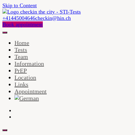
Skip to Content
+41445004646
checkin@hin.ch
checkin in the city ist eine Arztpraxis und Testzentrum mit
Book appointment
Schwerpunkt HIV und andere sexuell übertragbaren
checkin in the city –
Infektionen, PEP, PrEP und Impfungen.
Home
Zürich
Tests
Team
Information
PrEP
Location
Links
Appointment